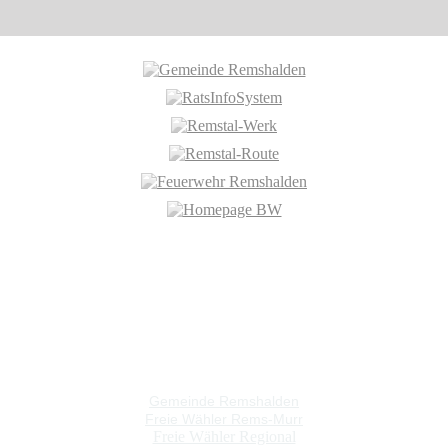
Gemeinde Remshalden
Freie Wähler Rems-Murr
Freie Wähler Regional