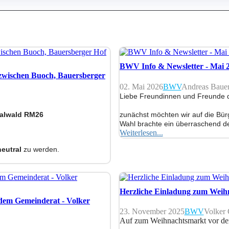
BWV Info & Newsletter - Mai 
zwischen Buoch, Bauersberger
02. Mai 2026
BWV
Andreas Baue
Liebe Freundinnen und Freunde d
alwald RM26
zunächst möchten wir auf die Bür
Wahl brachte ein überraschend deu
Weiterlesen...
eutral
zu werden.
Herzliche Einladung zum Weih
 dem Gemeinderat - Volker
23. November 2025
BWV
Volker
Auf zum Weihnachtsmarkt vor de