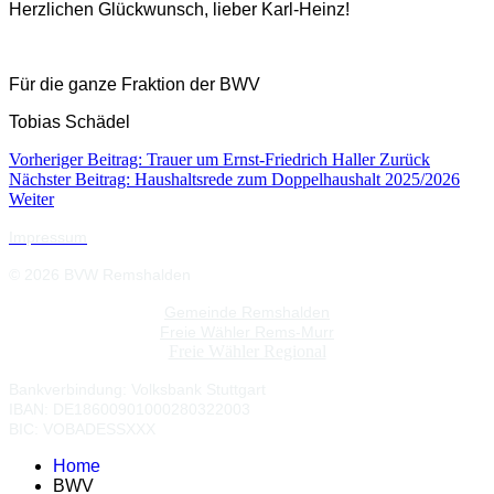
Herzlichen Glückwunsch, lieber Karl-Heinz!
Für die ganze Fraktion der BWV
Tobias Schädel
Vorheriger Beitrag: Trauer um Ernst-Friedrich Haller
Zurück
Nächster Beitrag: Haushaltsrede zum Doppelhaushalt 2025/2026
Weiter
Impressum
© 2026 BVW Remshalden
Gemeinde Remshalden
Freie Wähler Rems-Murr
Freie Wähler Regional
Bankverbindung:
Volksbank Stuttgart
IBAN: DE18600901000280322003
BIC: VOBADESSXXX
Home
BWV