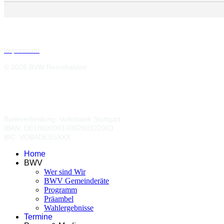
Impressum
© 2026 BVW Remshalden
Bankverbindung:
Volksbank Stuttgart
IBAN: DE18600901000280322003
BIC: VOBADESSXXX
Home
BWV
Wer sind Wir
BWV Gemeinderäte
Programm
Präambel
Wahlergebnisse
Termine