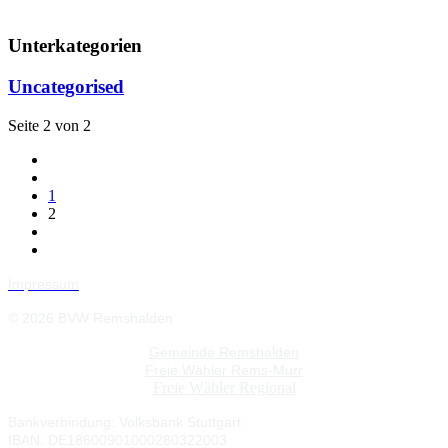
Unterkategorien
Uncategorised
Seite 2 von 2
1
2
Impressum
© 2026 BVW Remshalden
Gemeinde Remshalden
Freie Wähler Rems-Murr
Freie Wähler Regional
Bankverbindung:
Volksbank Stuttgart
IBAN: DE18600901000280322003